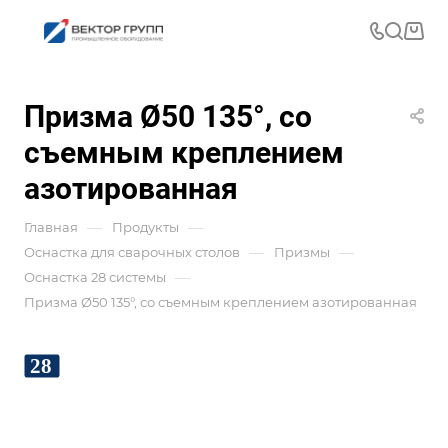
Призма Ø50 135°, со
съемным креплением
азотированная
—
—
Главная
Продукты
—
—
Оснастка для сварочных столов
Призмы
—
Оснастка 28 системы
Призма Ø50 135°, со съемным креплением азотированная