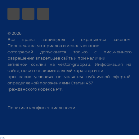
Аудит производства на предмет возможности
Сварочные аппараты
автоматизации
Вакуумные траверсы
Зачистные станки
Машины контактной сварки
© 2026
Все права защищены и охраняются законом.
Универсальные зажимы
Перепечатка материалов и использование
Системы аспирации
фотографий допускается только с письменного
Станки лазерной резки
разрешения владельцев сайта и при наличии
активной ссылки на
vektor-grupp.ru
. Информация на
Решения для учебных заведений
сайте, носит ознакомительный характер и ни
при каких условиях не является публичной офертой,
определяемой положениями Статьи 437
Гражданского кодекса РФ.
Политика конфиденциальности