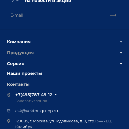
на новости и акции
Компания
Продукция
О компании
Наши сотрудники
Сервис
Сборочно-сварочные столы
Наши партнеры
Оснастка для сварочных столов
Наши проекты
Сервисное обслуживание
Отзывы
Роботизация
Обучение
Контакты
Выставки и мероприятия
Ручная лазерная сварка и очистка
Доставка
Вопрос ответ
+7(495)787-49-12
Оборудование для приварки крепежа
Лизинг
Реквизиты
Заказать звонок
Приварной крепеж
Демонстрация оборудования
Документы
ask@vektor-grupp.ru
Специализированные решения для сварки
Монтаж
Вакансии
крупногабаритных изделий
129085, г. Москва, ул. Годовикова, д. 9, стр.13 — «БЦ
Гарантия
Позиционеры и вращатели
Калибр»