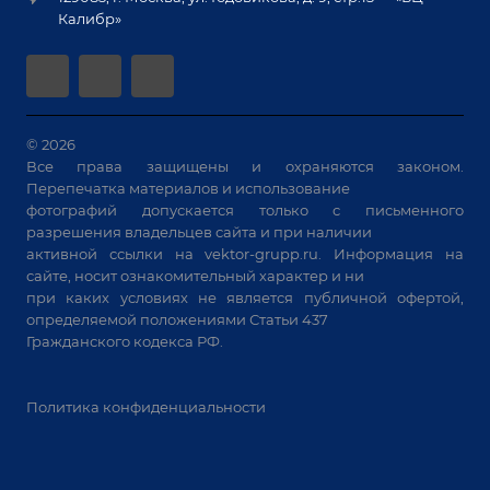
Гарантия
Позиционеры и вращатели
Калибр»
Аудит производства на предмет возможности
Сварочные аппараты
автоматизации
Вакуумные траверсы
Зачистные станки
Машины контактной сварки
© 2026
Все права защищены и охраняются законом.
Универсальные зажимы
Перепечатка материалов и использование
Системы аспирации
фотографий допускается только с письменного
Станки лазерной резки
разрешения владельцев сайта и при наличии
активной ссылки на
vektor-grupp.ru
. Информация на
Решения для учебных заведений
сайте, носит ознакомительный характер и ни
при каких условиях не является публичной офертой,
определяемой положениями Статьи 437
Гражданского кодекса РФ.
Политика конфиденциальности