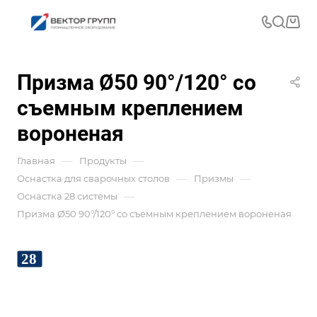
Призма Ø50 90°/120° со
съемным креплением
вороненая
—
—
Главная
Продукты
—
—
Оснастка для сварочных столов
Призмы
—
Оснастка 28 системы
Призма Ø50 90°/120° со съемным креплением вороненая