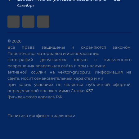
Гарантия
Позиционеры и вращатели
Калибр»
Аудит производства на предмет возможности
Сварочные аппараты
автоматизации
Вакуумные траверсы
Зачистные станки
Машины контактной сварки
© 2026
Все права защищены и охраняются законом.
Универсальные зажимы
Перепечатка материалов и использование
Системы аспирации
фотографий допускается только с письменного
Станки лазерной резки
разрешения владельцев сайта и при наличии
активной ссылки на
vektor-grupp.ru
. Информация на
Решения для учебных заведений
сайте, носит ознакомительный характер и ни
при каких условиях не является публичной офертой,
определяемой положениями Статьи 437
Гражданского кодекса РФ.
Политика конфиденциальности