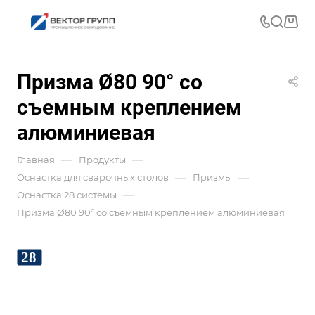
Призма Ø80 90° со
съемным креплением
алюминиевая
—
—
Главная
Продукты
—
—
Оснастка для сварочных столов
Призмы
—
Оснастка 28 системы
Призма Ø80 90° со съемным креплением алюминиевая