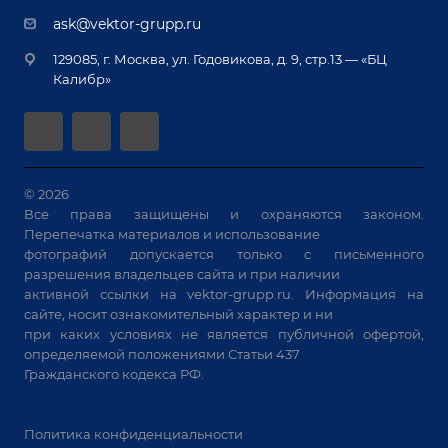
Демонстрация оборудования
Документы
ask@vektor-grupp.ru
Специализированные решения для сварки
Монтаж
Вакансии
крупногабаритных изделий
129085, г. Москва, ул. Годовикова, д. 9, стр.13 — «БЦ
Гарантия
Позиционеры и вращатели
Калибр»
Аудит производства на предмет возможности
Сварочные аппараты
автоматизации
Вакуумные траверсы
Зачистные станки
Машины контактной сварки
© 2026
Все права защищены и охраняются законом.
Универсальные зажимы
Перепечатка материалов и использование
Системы аспирации
фотографий допускается только с письменного
Станки лазерной резки
разрешения владельцев сайта и при наличии
активной ссылки на
vektor-grupp.ru
. Информация на
Решения для учебных заведений
сайте, носит ознакомительный характер и ни
при каких условиях не является публичной офертой,
определяемой положениями Статьи 437
Гражданского кодекса РФ.
Политика конфиденциальности