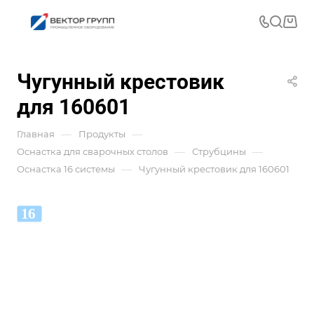
Чугунный крестовик
для 160601
—
—
Главная
Продукты
—
—
Оснастка для сварочных столов
Струбцины
—
Оснастка 16 системы
Чугунный крестовик для 160601