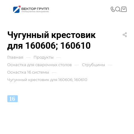
Чугунный крестовик
для 160606; 160610
—
—
Главная
Продукты
—
—
Оснастка для сварочных столов
Струбцины
—
Оснастка 16 системы
Чугунный крестовик для 160606; 160610