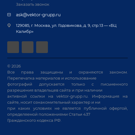
Лизинг
Реквизиты
Заказать звонок
Приварной крепеж
Демонстрация оборудования
Документы
ask@vektor-grupp.ru
Специализированные решения для сварки
Монтаж
Вакансии
крупногабаритных изделий
129085, г. Москва, ул. Годовикова, д. 9, стр.13 — «БЦ
Гарантия
Позиционеры и вращатели
Калибр»
Аудит производства на предмет возможности
Сварочные аппараты
автоматизации
Вакуумные траверсы
Зачистные станки
Машины контактной сварки
© 2026
Все права защищены и охраняются законом.
Универсальные зажимы
Перепечатка материалов и использование
Системы аспирации
фотографий допускается только с письменного
Станки лазерной резки
разрешения владельцев сайта и при наличии
активной ссылки на
vektor-grupp.ru
. Информация на
Решения для учебных заведений
сайте, носит ознакомительный характер и ни
при каких условиях не является публичной офертой,
определяемой положениями Статьи 437
Гражданского кодекса РФ.