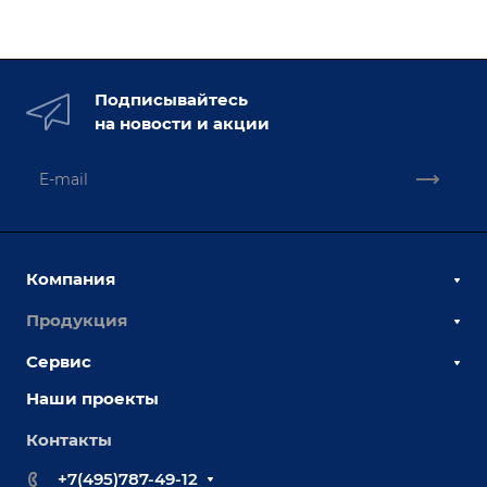
Подписывайтесь
на новости и акции
Компания
Продукция
О компании
Наши сотрудники
Сервис
Сборочно-сварочные столы
Наши партнеры
Оснастка для сварочных столов
Наши проекты
Сервисное обслуживание
Отзывы
Роботизация
Обучение
Контакты
Выставки и мероприятия
Ручная лазерная сварка и очистка
Доставка
Вопрос ответ
+7(495)787-49-12
Оборудование для приварки крепежа