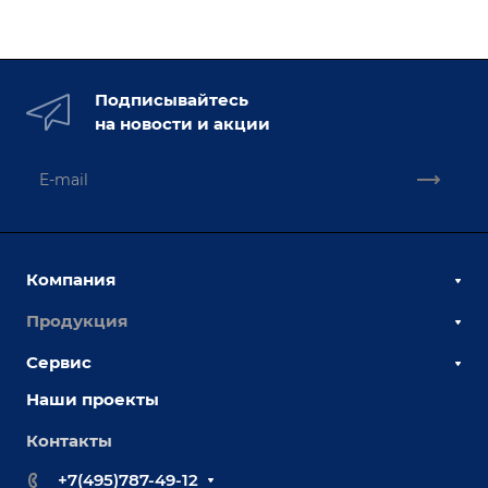
Подписывайтесь
на новости и акции
Компания
Продукция
О компании
Наши сотрудники
Сервис
Сборочно-сварочные столы
Наши партнеры
Оснастка для сварочных столов
Наши проекты
Сервисное обслуживание
Отзывы
Роботизация
Обучение
Контакты
Выставки и мероприятия
Ручная лазерная сварка и очистка
Доставка
Вопрос ответ
+7(495)787-49-12
Оборудование для приварки крепежа