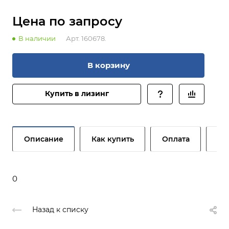
Цена по зап
р
осу
В наличии
Арт.
160678.
В корзину
Купить в лизинг
Описание
Как купить
Оплата
До
0
Назад к списку