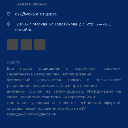
Лизинг
Реквизиты
Заказать звонок
Приварной крепеж
Демонстрация оборудования
Документы
ask@vektor-grupp.ru
Специализированные решения для сварки
Монтаж
Вакансии
крупногабаритных изделий
129085, г. Москва, ул. Годовикова, д. 9, стр.13 — «БЦ
Гарантия
Позиционеры и вращатели
Калибр»
Аудит производства на предмет возможности
Сварочные аппараты
автоматизации
Вакуумные траверсы
Зачистные станки
Машины контактной сварки
© 2026
Все права защищены и охраняются законом.
Универсальные зажимы
Перепечатка материалов и использование
Системы аспирации
фотографий допускается только с письменного
Станки лазерной резки
разрешения владельцев сайта и при наличии
активной ссылки на
vektor-grupp.ru
. Информация на
Решения для учебных заведений
сайте, носит ознакомительный характер и ни
при каких условиях не является публичной офертой,
определяемой положениями Статьи 437
Гражданского кодекса РФ.