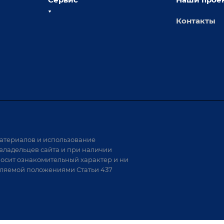
Контакты
толы
Сервисное обслуживание
х столов
Обучение
Доставка
а и
Лизинг
Демонстрация оборудования
иварки
Монтаж
Гарантия
Аудит производства на предмет
 решения
возможности автоматизации
атериалов и использование
аритных
владельцев сайта и при наличии
носит ознакомительный характер и ни
тели
еляемой положениями Статьи 437