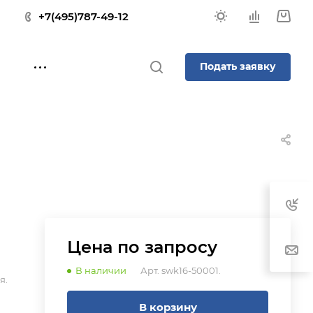
+7(495)787-49-12
Подать заявку
Цена по зап
р
осу
В наличии
Арт.
swk16-50001.
я.
В корзину