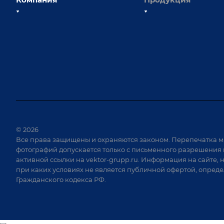
О компании
Сборочно-сварочные с
Наши сотрудники
Оснастка для сварочны
Наши партнеры
Роботизация
Отзывы
Ручная лазерная сварк
очистка
Выставки и мероприятия
Оборудование для пр
Вопрос ответ
крепежа
Реквизиты
Приварной крепеж
Документы
© 2026
Специализированные
Все права защищены и охраняются законом. Перепечатка м
Вакансии
для сварки крупногаб
фотографий допускается только с письменного разрешения 
изделий
активной ссылки на
vektor-grupp.ru
. Информация на сайте, 
Позиционеры и враща
при каких условиях не является публичной офертой, опред
Гражданского кодекса РФ.
Сварочные аппараты
Вакуумные траверсы
Зачистные станки