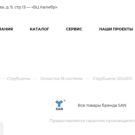
ва, д. 9, стр.13 — «БЦ Калибр»
ПАНИЯ
КАТАЛОГ
СЕРВИС
НАШИ ПРОЕКТЫ
—
—
—
Струбцины
Оснастка 16 системы
Струбцина 120x200
Все товары бренда SAN
Предоставляется гарантия производител