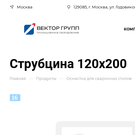
Москва
129085, г. Москва, ул. Годовико
КОМ
Струбцина 120x200
—
—
Главная
Продукты
Оснастка для сварочных столов