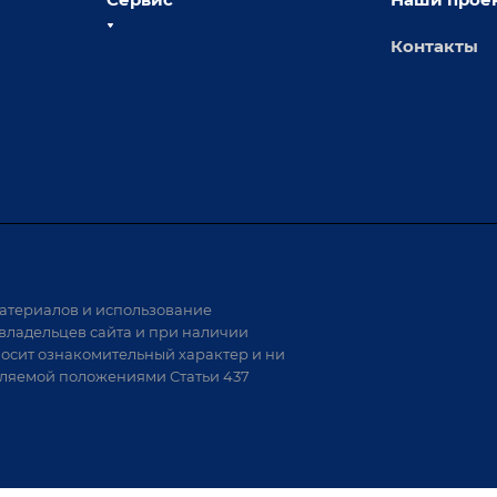
Контакты
толы
Сервисное обслуживание
х столов
Обучение
Доставка
а и
Лизинг
Демонстрация оборудования
иварки
Монтаж
Гарантия
Аудит производства на предмет
 решения
возможности автоматизации
атериалов и использование
аритных
владельцев сайта и при наличии
носит ознакомительный характер и ни
тели
еляемой положениями Статьи 437