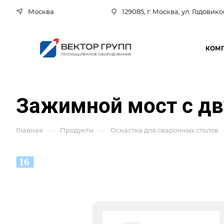
Москва
129085, г. Москва, ул. Годовико
КОМ
Зажимной мост с д
—
—
Главная
Продукты
Оснастка для сварочных столов