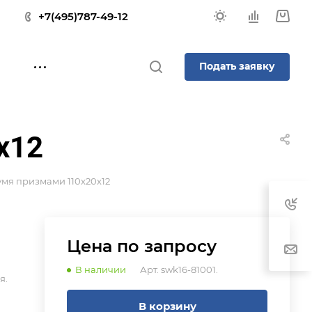
+7(495)787-49-12
Подать заявку
x12
умя призмами 110x20x12
Цена по зап
р
осу
В наличии
Арт.
swk16-81001.
я.
В корзину