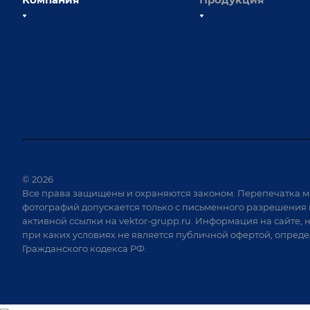
О компании
Сборочно-сварочные с
Наши сотрудники
Оснастка для сварочны
Наши партнеры
Роботизация
Отзывы
Ручная лазерная сварк
очистка
Выставки и мероприятия
Оборудование для пр
Вопрос ответ
крепежа
Реквизиты
Приварной крепеж
Документы
© 2026
Специализированные
Все права защищены и охраняются законом. Перепечатка м
Вакансии
для сварки крупногаб
фотографий допускается только с письменного разрешения 
изделий
активной ссылки на
vektor-grupp.ru
. Информация на сайте, 
Позиционеры и враща
при каких условиях не является публичной офертой, опред
Гражданского кодекса РФ.
Сварочные аппараты
Вакуумные траверсы
Зачистные станки