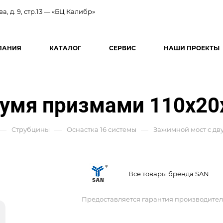
ва, д. 9, стр.13 — «БЦ Калибр»
ПАНИЯ
КАТАЛОГ
СЕРВИС
НАШИ ПРОЕКТЫ
вумя призмами 110x20
—
—
—
Струбцины
Оснастка 16 системы
Зажимной мост с дв
Все товары бренда SAN
Предоставляется гарантия производител