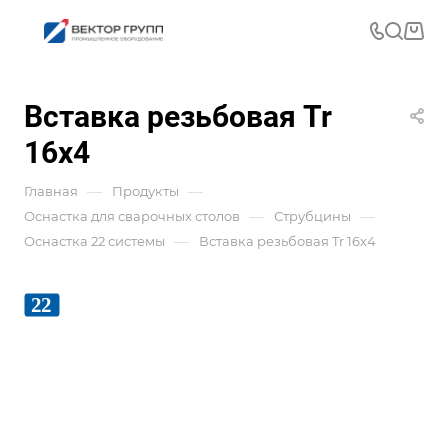
Вставка резьбовая Tr
16x4
—
—
Главная
Продукты
—
—
Оснастка для сварочных столов
Струбцины
—
Оснастка 22 системы
Вставка резьбовая Tr 16x4