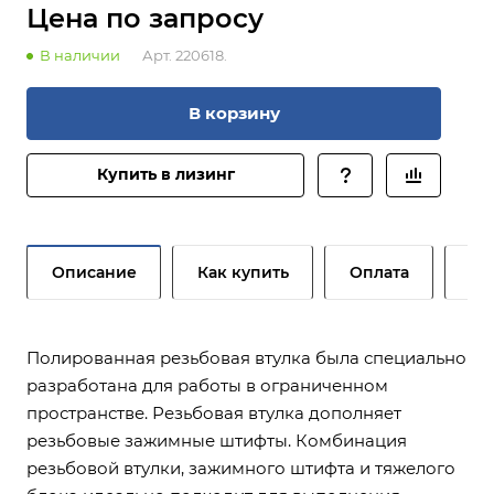
Цена по зап
р
осу
В наличии
Арт.
220618.
В корзину
Купить в лизинг
Описание
Как купить
Оплата
До
Полированная резьбовая втулка была специально
разработана для работы в ограниченном
пространстве. Резьбовая втулка дополняет
резьбовые зажимные штифты. Комбинация
резьбовой втулки, зажимного штифта и тяжелого