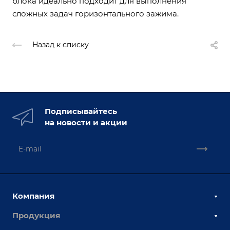
блока идеально подходит для выполнения
сложных задач горизонтального зажима.
Назад к списку
Подписывайтесь
на новости и акции
Компания
Продукция
О компании
Наши сотрудники