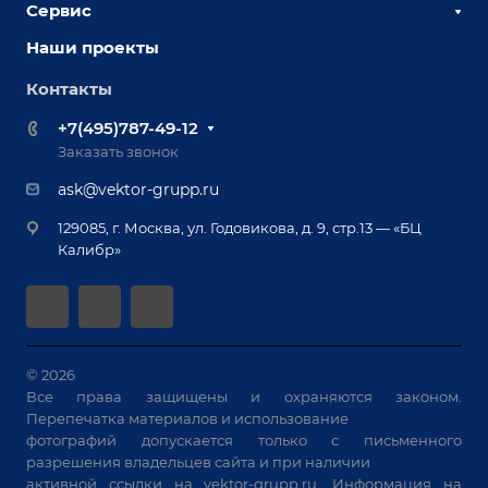
Сервис
Сборочно-сварочные столы
Наши партнеры
Оснастка для сварочных столов
Наши проекты
Сервисное обслуживание
Отзывы
Роботизация
Обучение
Контакты
Выставки и мероприятия
Ручная лазерная сварка и очистка
Доставка
Вопрос ответ
+7(495)787-49-12
Оборудование для приварки крепежа
Лизинг
Реквизиты
Заказать звонок
Приварной крепеж
Демонстрация оборудования
Документы
ask@vektor-grupp.ru
Специализированные решения для сварки
Монтаж
Вакансии
крупногабаритных изделий
129085, г. Москва, ул. Годовикова, д. 9, стр.13 — «БЦ
Гарантия
Позиционеры и вращатели
Калибр»
Аудит производства на предмет возможности
Сварочные аппараты
автоматизации
Вакуумные траверсы
Зачистные станки
Машины контактной сварки
© 2026
Все права защищены и охраняются законом.
Универсальные зажимы
Перепечатка материалов и использование
Системы аспирации
фотографий допускается только с письменного
Станки лазерной резки
разрешения владельцев сайта и при наличии
активной ссылки на
vektor-grupp.ru
. Информация на