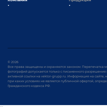
О компании
Сборочно-сварочные с
Наши сотрудники
Оснастка для сварочны
Наши партнеры
Роботизация
Отзывы
Ручная лазерная сварк
очистка
Выставки и мероприятия
Оборудование для пр
Вопрос ответ
крепежа
Реквизиты
Приварной крепеж
Документы
© 2026
Специализированные
Все права защищены и охраняются законом. Перепечатка м
Вакансии
для сварки крупногаб
фотографий допускается только с письменного разрешения 
изделий
активной ссылки на
vektor-grupp.ru
. Информация на сайте, 
Позиционеры и враща
при каких условиях не является публичной офертой, опред
Гражданского кодекса РФ.
Сварочные аппараты
Вакуумные траверсы
Зачистные станки