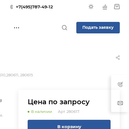
+7(495)787-49-12
Подать заявку
10,280611, 280615
Цена по зап
р
осу
d
В наличии
Арт.
280617.
я.
В корзину