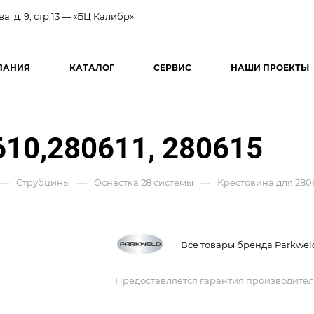
ва, д. 9, стр.13 — «БЦ Калибр»
ПАНИЯ
КАТАЛОГ
СЕРВИС
НАШИ ПРОЕКТЫ
610,280611, 280615
—
—
—
Струбцины
Оснастка 28 системы
Крестовина для 2806
Все товары бренда Parkwel
Предоставляется гарантия производител