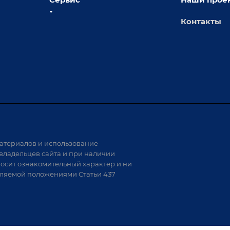
Контакты
толы
Сервисное обслуживание
х столов
Обучение
Доставка
а и
Лизинг
Демонстрация оборудования
иварки
Монтаж
Гарантия
Аудит производства на предмет
 решения
возможности автоматизации
атериалов и использование
аритных
владельцев сайта и при наличии
носит ознакомительный характер и ни
тели
еляемой положениями Статьи 437