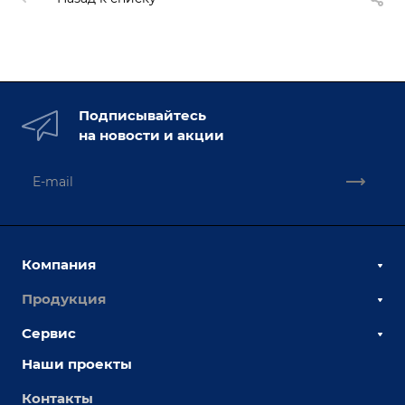
Подписывайтесь
на новости и акции
Компания
Продукция
О компании
Наши сотрудники
Сервис
Сборочно-сварочные столы
Наши партнеры
Оснастка для сварочных столов
Наши проекты
Сервисное обслуживание
Отзывы
Роботизация
Обучение
Контакты
Выставки и мероприятия