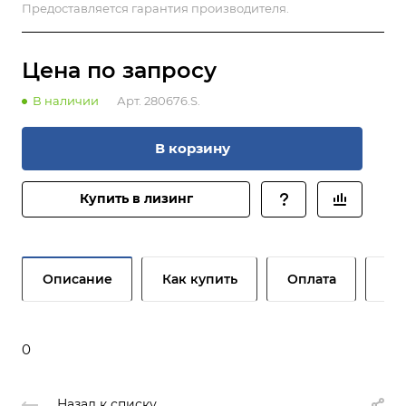
Предоставляется гарантия производителя.
Цена по зап
р
осу
В наличии
Арт.
280676.S.
В корзину
Купить в лизинг
Описание
Как купить
Оплата
До
0
Назад к списку