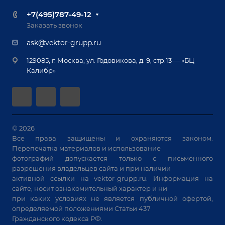
Ручная лазерная сварка и очистка
Доставка
Вопрос ответ
+7(495)787-49-12
Оборудование для приварки крепежа
Лизинг
Реквизиты
Заказать звонок
Приварной крепеж
Демонстрация оборудования
Документы
ask@vektor-grupp.ru
Специализированные решения для сварки
Монтаж
Вакансии
крупногабаритных изделий
129085, г. Москва, ул. Годовикова, д. 9, стр.13 — «БЦ
Гарантия
Позиционеры и вращатели
Калибр»
Аудит производства на предмет возможности
Сварочные аппараты
автоматизации
Вакуумные траверсы
Зачистные станки
Машины контактной сварки
© 2026
Все права защищены и охраняются законом.
Универсальные зажимы
Перепечатка материалов и использование
Системы аспирации
фотографий допускается только с письменного
Станки лазерной резки
разрешения владельцев сайта и при наличии
активной ссылки на
vektor-grupp.ru
. Информация на
Решения для учебных заведений
сайте, носит ознакомительный характер и ни
при каких условиях не является публичной офертой,
определяемой положениями Статьи 437
Гражданского кодекса РФ.