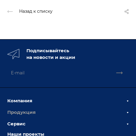
Назад к списку
Подписывайтесь
на новости и акции
Компания
Продукция
О компании
Наши сотрудники
Сервис
Сборочно-сварочные столы
Наши партнеры
Оснастка для сварочных столов
Наши проекты
Сервисное обслуживание