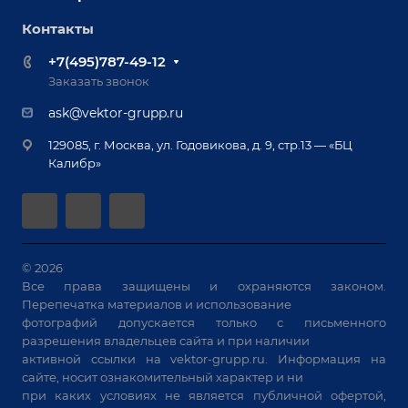
Отзывы
Роботизация
Обучение
Контакты
Выставки и мероприятия
Ручная лазерная сварка и очистка
Доставка
Вопрос ответ
+7(495)787-49-12
Оборудование для приварки крепежа
Лизинг
Реквизиты
Заказать звонок
Приварной крепеж
Демонстрация оборудования
Документы
ask@vektor-grupp.ru
Специализированные решения для сварки
Монтаж
Вакансии
крупногабаритных изделий
129085, г. Москва, ул. Годовикова, д. 9, стр.13 — «БЦ
Гарантия
Позиционеры и вращатели
Калибр»
Аудит производства на предмет возможности
Сварочные аппараты
автоматизации
Вакуумные траверсы
Зачистные станки
Машины контактной сварки
© 2026
Все права защищены и охраняются законом.
Универсальные зажимы
Перепечатка материалов и использование
Системы аспирации
фотографий допускается только с письменного
Станки лазерной резки
разрешения владельцев сайта и при наличии
активной ссылки на
vektor-grupp.ru
. Информация на
Решения для учебных заведений
сайте, носит ознакомительный характер и ни
при каких условиях не является публичной офертой,