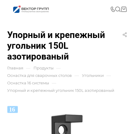
Упорный и крепежный
угольник 150L
азотированый
—
—
Главная
Продукты
—
—
Оснастка для сварочных столов
Угольники
—
Оснастка 16 системы
Упорный и крепежный угольник 150L азотированый