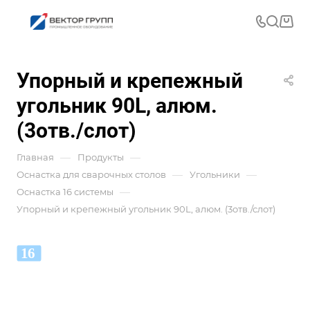
Упорный и крепежный
угольник 90L, алюм.
(3отв./слот)
—
—
Главная
Продукты
—
—
Оснастка для сварочных столов
Угольники
—
Оснастка 16 системы
Упорный и крепежный угольник 90L, алюм. (3отв./слот)