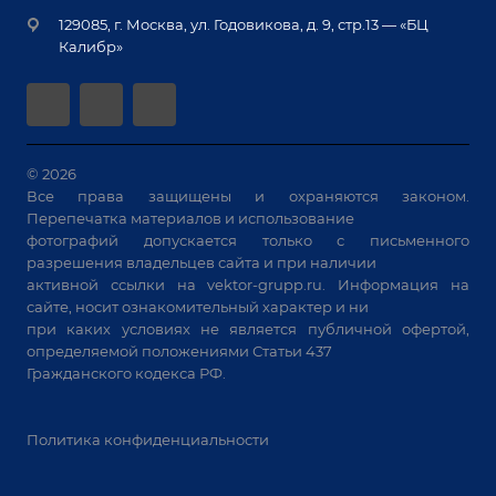
Монтаж
Вакансии
крупногабаритных изделий
129085, г. Москва, ул. Годовикова, д. 9, стр.13 — «БЦ
Гарантия
Позиционеры и вращатели
Калибр»
Аудит производства на предмет возможности
Сварочные аппараты
автоматизации
Вакуумные траверсы
Зачистные станки
Машины контактной сварки
© 2026
Все права защищены и охраняются законом.
Универсальные зажимы
Перепечатка материалов и использование
Системы аспирации
фотографий допускается только с письменного
Станки лазерной резки
разрешения владельцев сайта и при наличии
активной ссылки на
vektor-grupp.ru
. Информация на
Решения для учебных заведений
сайте, носит ознакомительный характер и ни
при каких условиях не является публичной офертой,
определяемой положениями Статьи 437
Гражданского кодекса РФ.
Политика конфиденциальности