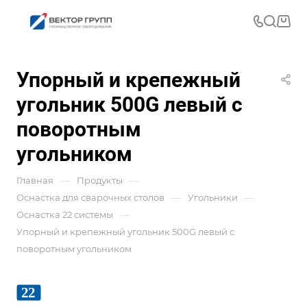
Упорный и крепежный
угольник 500G левый с
поворотным
угольником
—
—
Главная
Продукты
—
—
Оснастка для сварочных столов
Угольники
—
Оснастка 22 системы
Упорный и крепежный угольник 500G левый с
поворотным угольником