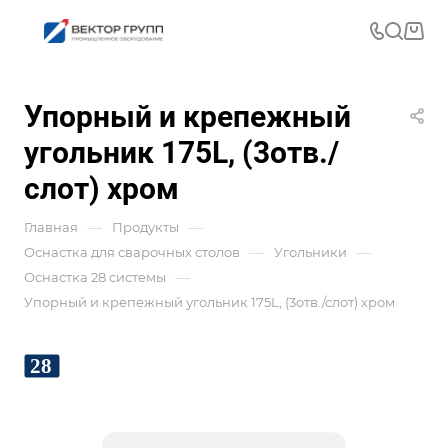
Упорный и крепежный
угольник 175L, (3отв./
слот) хром
—
—
Главная
Продукты
—
—
Оснастка для сварочных столов
Угольники
—
Оснастка 28 системы
Упорный и крепежный угольник 175L, (3отв./слот) хром