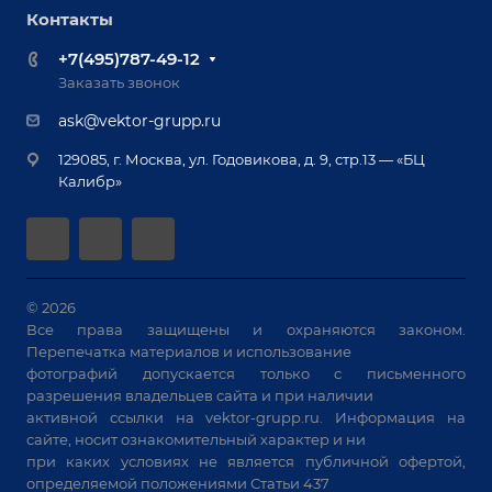
Роботизация
Обучение
Контакты
Выставки и мероприятия
Ручная лазерная сварка и очистка
Доставка
Вопрос ответ
+7(495)787-49-12
Оборудование для приварки крепежа
Лизинг
Реквизиты
Заказать звонок
Приварной крепеж
Демонстрация оборудования
Документы
ask@vektor-grupp.ru
Специализированные решения для сварки
Монтаж
Вакансии
крупногабаритных изделий
129085, г. Москва, ул. Годовикова, д. 9, стр.13 — «БЦ
Гарантия
Позиционеры и вращатели
Калибр»
Аудит производства на предмет возможности
Сварочные аппараты
автоматизации
Вакуумные траверсы
Зачистные станки
Машины контактной сварки
© 2026
Все права защищены и охраняются законом.
Универсальные зажимы
Перепечатка материалов и использование
Системы аспирации
фотографий допускается только с письменного
Станки лазерной резки
разрешения владельцев сайта и при наличии
активной ссылки на
vektor-grupp.ru
. Информация на
Решения для учебных заведений
сайте, носит ознакомительный характер и ни
при каких условиях не является публичной офертой,
определяемой положениями Статьи 437