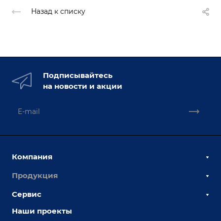
Назад к списку
Подписывайтесь
на новости и акции
Компания
Продукция
О компании
Наши сотрудники
Сервис
Сборочно-сварочные столы
Наши партнеры
Оснастка для сварочных столов
Наши проекты
Сервисное обслуживание
Отзывы