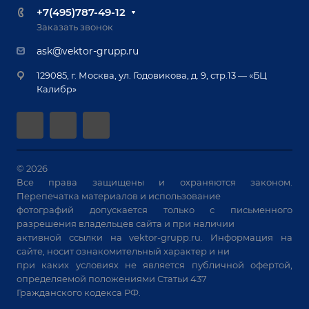
Доставка
Вопрос ответ
+7(495)787-49-12
Оборудование для приварки крепежа
Лизинг
Реквизиты
Заказать звонок
Приварной крепеж
Демонстрация оборудования
Документы
ask@vektor-grupp.ru
Специализированные решения для сварки
Монтаж
Вакансии
крупногабаритных изделий
129085, г. Москва, ул. Годовикова, д. 9, стр.13 — «БЦ
Гарантия
Позиционеры и вращатели
Калибр»
Аудит производства на предмет возможности
Сварочные аппараты
автоматизации
Вакуумные траверсы
Зачистные станки
Машины контактной сварки
© 2026
Все права защищены и охраняются законом.
Универсальные зажимы
Перепечатка материалов и использование
Системы аспирации
фотографий допускается только с письменного
Станки лазерной резки
разрешения владельцев сайта и при наличии
активной ссылки на
vektor-grupp.ru
. Информация на
Решения для учебных заведений
сайте, носит ознакомительный характер и ни
при каких условиях не является публичной офертой,
определяемой положениями Статьи 437
Гражданского кодекса РФ.