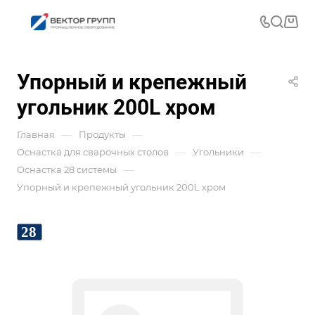
Упорный и крепежный
угольник 200L хром
—
—
Главная
Продукты
—
—
Оснастка для сварочных столов
Угольники
—
Оснастка 28 системы
Упорный и крепежный угольник 200L хром