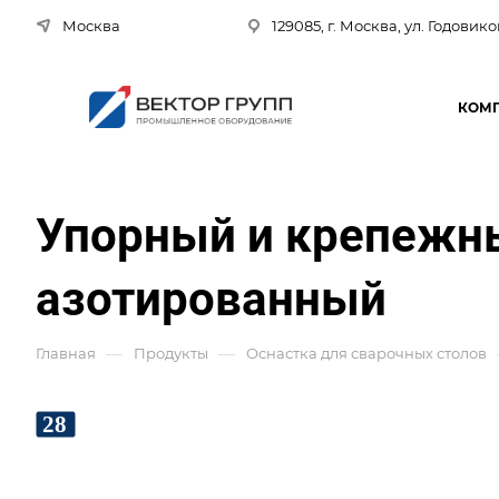
Москва
129085, г. Москва, ул. Годовико
КОМ
Упорный и крепежн
азотированный
—
—
Главная
Продукты
Оснастка для сварочных столов