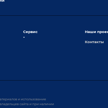
ции
Сервис
Наши прое
Контакты
толы
Сервисное обслуживание
х столов
Обучение
Доставка
а и
Лизинг
Демонстрация оборудования
иварки
Монтаж
Гарантия
Аудит производства на предмет
 решения
возможности автоматизации
атериалов и использование
аритных
владельцев сайта и при наличии