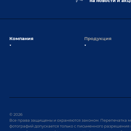
на новости и ак
Компания
Продукция
О компании
Сборочно-сварочные с
Наши сотрудники
Оснастка для сварочны
Наши партнеры
Роботизация
Отзывы
Ручная лазерная сварк
очистка
Выставки и мероприятия
Оборудование для пр
Вопрос ответ
крепежа
Реквизиты
Приварной крепеж
Документы
© 2026
Специализированные
Все права защищены и охраняются законом. Перепечатка м
Вакансии
для сварки крупногаб
фотографий допускается только с письменного разрешения 
изделий