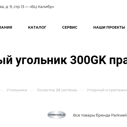
ва, д. 9, стр.13 — «БЦ Калибр»
ПАНИЯ
КАТАЛОГ
СЕРВИС
НАШИ ПРОЕКТЫ
ый угольник 300GK пр
—
—
—
Угольники
Оснастка 28 системы
Упорный и крепежн
Все товары бренда Parkwel