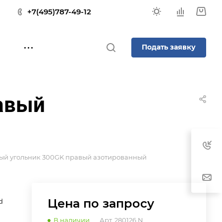
+7(495)787-49-12
Подать заявку
авый
ый угольник 300GK правый азотированный
Цена по зап
р
осу
d
В наличии
Арт.
280126.N.