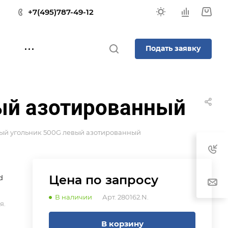
+7(495)787-49-12
Подать заявку
ый азотированный
ый угольник 500G левый азотированный
Цена по зап
р
осу
d
В наличии
Арт.
280162.N.
я.
В корзину