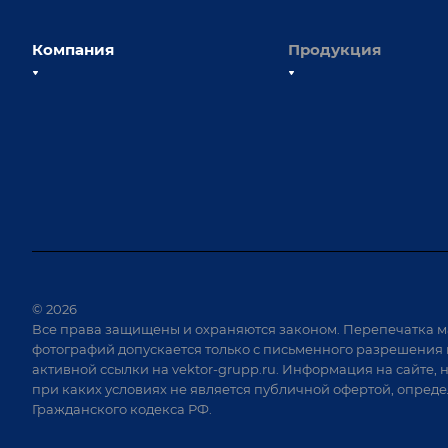
Компания
Продукция
О компании
Сборочно-сварочные с
Наши сотрудники
Оснастка для сварочны
Наши партнеры
Роботизация
Отзывы
Ручная лазерная сварк
очистка
Выставки и мероприятия
Оборудование для пр
Вопрос ответ
крепежа
Реквизиты
Приварной крепеж
Документы
© 2026
Специализированные
Все права защищены и охраняются законом. Перепечатка м
Вакансии
для сварки крупногаб
фотографий допускается только с письменного разрешения 
изделий
активной ссылки на
vektor-grupp.ru
. Информация на сайте, 
Позиционеры и враща
при каких условиях не является публичной офертой, опред
Гражданского кодекса РФ.
Сварочные аппараты
Вакуумные траверсы