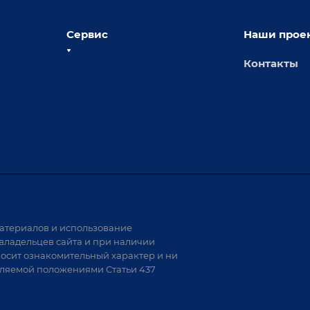
Сервис
Наши прое
Контакты
толы
Сервисное обслуживание
х столов
Обучение
Доставка
а и
Лизинг
Демонстрация оборудования
иварки
Монтаж
Гарантия
Аудит производства на предмет
 решения
возможности автоматизации
атериалов и использование
аритных
владельцев сайта и при наличии
носит ознакомительный характер и ни
тели
еляемой положениями Статьи 437