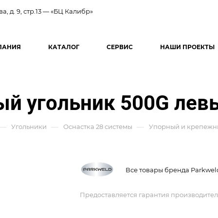
ва, д. 9, стр.13 — «БЦ Калибр»
ПАНИЯ
КАТАЛОГ
СЕРВИС
НАШИ ПРОЕКТЫ
ый угольник 500G лев
—
—
—
Угольники
Оснастка 28 системы
Упорный и крепежн
Все товары бренда Parkwel
Предоставляется гарантия производител