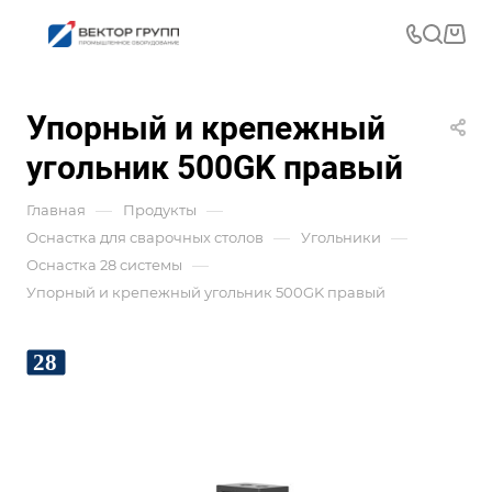
Упорный и крепежный
угольник 500GK правый
—
—
Главная
Продукты
—
—
Оснастка для сварочных столов
Угольники
—
Оснастка 28 системы
Упорный и крепежный угольник 500GK правый