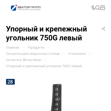
Упорный и крепежный
угольник 750G левый
—
—
Главная
Продукты
—
—
Оснастка для сварочных столов
Угольники
—
Оснастка 28 системы
Упорный и крепежный угольник 750G левый