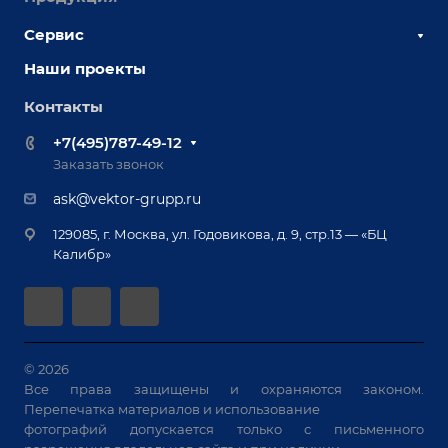
Наши сотрудники
Сервис
Сборочно-сварочные столы
Наши партнеры
Оснастка для сварочных столов
Наши проекты
Сервисное обслуживание
Отзывы
Роботизация
Обучение
Контакты
Выставки и мероприятия
Ручная лазерная сварка и очистка
Доставка
Вопрос ответ
+7(495)787-49-12
Оборудование для приварки крепежа
Лизинг
Реквизиты
Заказать звонок
Приварной крепеж
Демонстрация оборудования
Документы
ask@vektor-grupp.ru
Специализированные решения для сварки
Монтаж
Вакансии
крупногабаритных изделий
129085, г. Москва, ул. Годовикова, д. 9, стр.13 — «БЦ
Гарантия
Позиционеры и вращатели
Калибр»
Аудит производства на предмет возможности
Сварочные аппараты
автоматизации
Вакуумные траверсы
Зачистные станки
Машины контактной сварки
© 2026
Все права защищены и охраняются законом.
Универсальные зажимы
Перепечатка материалов и использование
Системы аспирации
фотографий допускается только с письменного
Станки лазерной резки