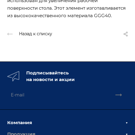
использован для увеличения рабочей
поверхности стола. Этот элемент изготавливается
из высококачественного материала GGG40.
Назад к списку
Подписывайтесь
на новости и акции
Компания
Продукция
О компании