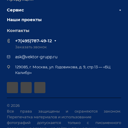
Наши сотрудники
Сервис
Сборочно-сварочные столы
Наши партнеры
Оснастка для сварочных столов
Наши проекты
Сервисное обслуживание
Отзывы
Роботизация
Обучение
Контакты
Выставки и мероприятия
Ручная лазерная сварка и очистка
Доставка
Вопрос ответ
+7(495)787-49-12
Оборудование для приварки крепежа
Лизинг
Реквизиты
Заказать звонок
Приварной крепеж
Демонстрация оборудования
Документы
ask@vektor-grupp.ru
Специализированные решения для сварки
Монтаж
Вакансии
крупногабаритных изделий
129085, г. Москва, ул. Годовикова, д. 9, стр.13 — «БЦ
Гарантия
Позиционеры и вращатели
Калибр»
Аудит производства на предмет возможности
Сварочные аппараты
автоматизации
Вакуумные траверсы
Зачистные станки
Машины контактной сварки
© 2026
Все права защищены и охраняются законом.
Универсальные зажимы
Перепечатка материалов и использование
Системы аспирации
фотографий допускается только с письменного
Станки лазерной резки