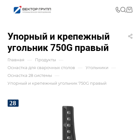
Упорный и крепежный
угольник 750G правый
—
—
Главная
Продукты
—
—
Оснастка для сварочных столов
Угольники
—
Оснастка 28 системы
Упорный и крепежный угольник 750G правый