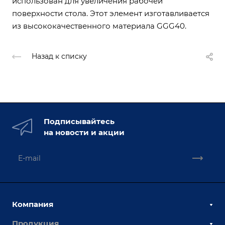
использован для увеличения рабочей
поверхности стола. Этот элемент изготавливается
из высококачественного материала GGG40.
Назад к списку
Подписывайтесь
на новости и акции
Компания
Продукция
О компании