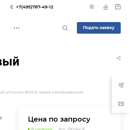
+7(495)787-49-12
Подать заявку
вый
ый угольник 800GK левый азотированный
Цена по зап
р
осу
d
В наличии
Арт.
280144.N.