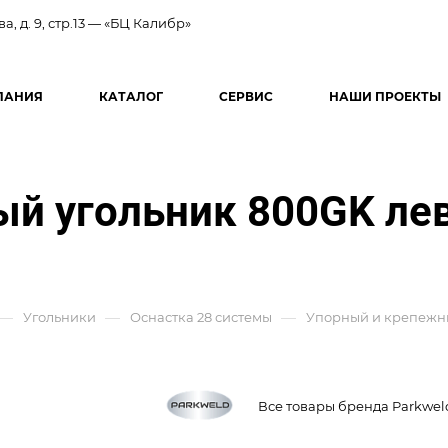
ва, д. 9, стр.13 — «БЦ Калибр»
ПАНИЯ
КАТАЛОГ
СЕРВИС
НАШИ ПРОЕКТЫ
ый угольник 800GK ле
—
—
—
Угольники
Оснастка 28 системы
Упорный и крепежн
Все товары бренда Parkwel