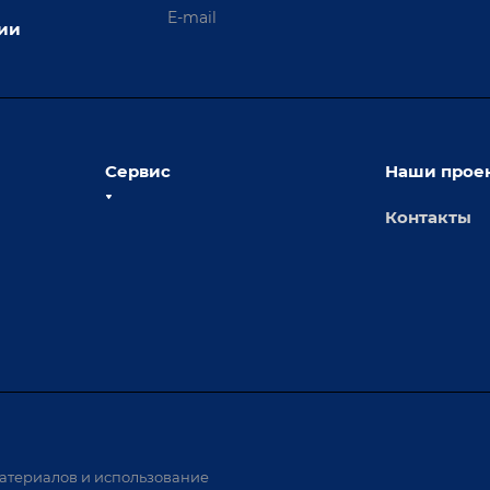
ции
Сервис
Наши прое
Контакты
толы
Сервисное обслуживание
х столов
Обучение
Доставка
а и
Лизинг
Демонстрация оборудования
иварки
Монтаж
Гарантия
Аудит производства на предмет
 решения
возможности автоматизации
атериалов и использование
аритных