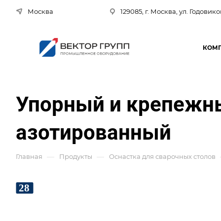
Москва
129085, г. Москва, ул. Годовико
КОМ
Упорный и крепежн
азотированный
—
—
Главная
Продукты
Оснастка для сварочных столов