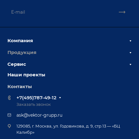
Компания
Продукция
О компании
Наши сотрудники
Сервис
Сборочно-сварочные столы
Наши партнеры
Оснастка для сварочных столов
Наши проекты
Сервисное обслуживание
Отзывы
Роботизация
Обучение
Контакты
Выставки и мероприятия
Ручная лазерная сварка и очистка
Доставка
Вопрос ответ
+7(495)787-49-12
Оборудование для приварки крепежа
Лизинг
Реквизиты
Заказать звонок
Приварной крепеж
Демонстрация оборудования
Документы
ask@vektor-grupp.ru
Специализированные решения для сварки
Монтаж
Вакансии
крупногабаритных изделий
129085, г. Москва, ул. Годовикова, д. 9, стр.13 — «БЦ
Гарантия
Позиционеры и вращатели
Калибр»
Аудит производства на предмет возможности