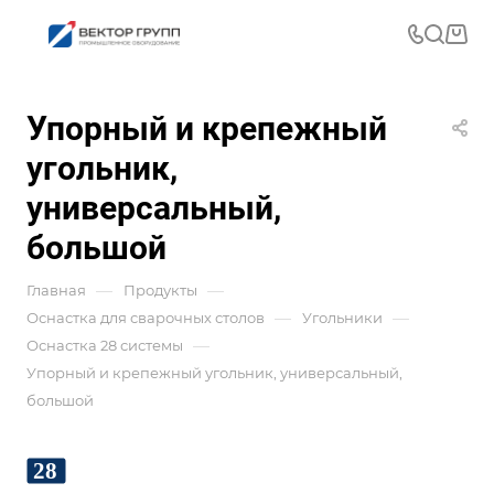
Упорный и крепежный
угольник,
универсальный,
большой
—
—
Главная
Продукты
—
—
Оснастка для сварочных столов
Угольники
—
Оснастка 28 системы
Упорный и крепежный угольник, универсальный,
большой