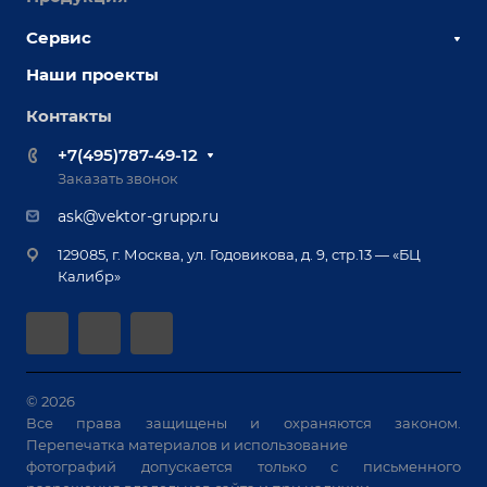
Наши сотрудники
Сервис
Сборочно-сварочные столы
Наши партнеры
Оснастка для сварочных столов
Наши проекты
Сервисное обслуживание
Отзывы
Роботизация
Обучение
Контакты
Выставки и мероприятия
Ручная лазерная сварка и очистка
Доставка
Вопрос ответ
+7(495)787-49-12
Оборудование для приварки крепежа
Лизинг
Реквизиты
Заказать звонок
Приварной крепеж
Демонстрация оборудования
Документы
ask@vektor-grupp.ru
Специализированные решения для сварки
Монтаж
Вакансии
крупногабаритных изделий
129085, г. Москва, ул. Годовикова, д. 9, стр.13 — «БЦ
Гарантия
Позиционеры и вращатели
Калибр»
Аудит производства на предмет возможности
Сварочные аппараты
автоматизации
Вакуумные траверсы
Зачистные станки
Машины контактной сварки
© 2026
Все права защищены и охраняются законом.
Универсальные зажимы
Перепечатка материалов и использование
Системы аспирации
фотографий допускается только с письменного
Станки лазерной резки