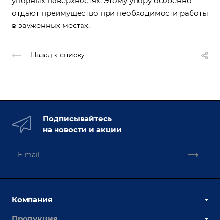
упорных поверхностях. Этому упору особенно
отдают преимущество при необходимости работы
в зауженных местах.
Назад к списку
Подписывайтесь
на новости и акции
Компания
Продукция
О компании