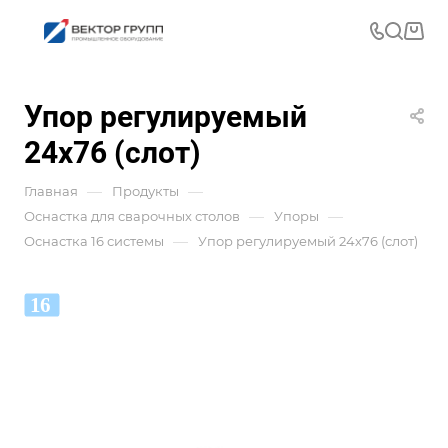
Упор регулируемый
24х76 (слот)
—
—
Главная
Продукты
—
—
Оснастка для сварочных столов
Упоры
—
Оснастка 16 системы
Упор регулируемый 24х76 (слот)