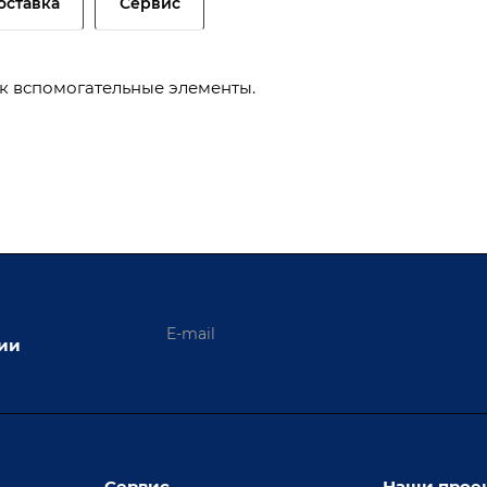
оставка
Сервис
ак вспомогательные элементы.
ции
Сервис
Наши прое