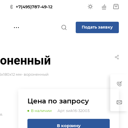
+7(495)787-49-12
Подать заявку
роненный
5x180x12 мм- вороненный
Цена по зап
р
осу
В наличии
Арт.
swk16-32003.
я.
В корзину