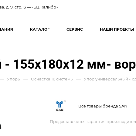
ва, д. 9, стр.13 — «БЦ Калибр»
ПАНИЯ
КАТАЛОГ
СЕРВИС
НАШИ ПРОЕКТЫ
 - 155x180x12 мм- во
—
—
—
Упоры
Оснастка 16 системы
Упор универсальный - 15
Все товары бренда SAN
Предоставляется гарантия производител