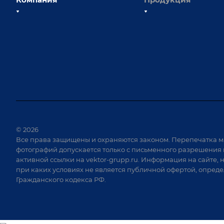
О компании
Сборочно-сварочные с
Наши сотрудники
Оснастка для сварочны
Наши партнеры
Роботизация
Отзывы
Ручная лазерная сварк
очистка
Выставки и мероприятия
Оборудование для пр
Вопрос ответ
крепежа
Реквизиты
Приварной крепеж
Документы
© 2026
Специализированные
Все права защищены и охраняются законом. Перепечатка м
Вакансии
для сварки крупногаб
фотографий допускается только с письменного разрешения 
изделий
активной ссылки на
vektor-grupp.ru
. Информация на сайте, 
Позиционеры и враща
при каких условиях не является публичной офертой, опред
Гражданского кодекса РФ.
Сварочные аппараты
Вакуумные траверсы
Зачистные станки