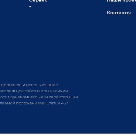
Контакты
толы
Сервисное обслуживание
х столов
Обучение
Доставка
а и
Лизинг
Демонстрация оборудования
иварки
Монтаж
Гарантия
Аудит производства на предмет
 решения
возможности автоматизации
атериалов и использование
аритных
владельцев сайта и при наличии
носит ознакомительный характер и ни
тели
еляемой положениями Статьи 437