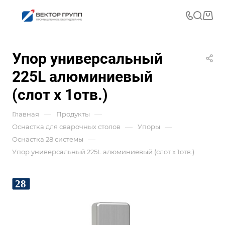
Упор универсальный
225L алюминиевый
(слот х 1отв.)
—
—
Главная
Продукты
—
—
Оснастка для сварочных столов
Упоры
—
Оснастка 28 системы
Упор универсальный 225L алюминиевый (слот х 1отв.)