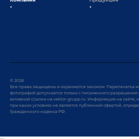
О компании
Сборочно-сварочные с
Наши сотрудники
Оснастка для сварочны
Наши партнеры
Роботизация
Отзывы
Ручная лазерная сварк
очистка
Выставки и мероприятия
Оборудование для пр
Вопрос ответ
крепежа
Реквизиты
Приварной крепеж
Документы
© 2026
Специализированные
Все права защищены и охраняются законом. Перепечатка м
Вакансии
для сварки крупногаб
фотографий допускается только с письменного разрешения 
изделий
активной ссылки на
vektor-grupp.ru
. Информация на сайте, 
Позиционеры и враща
при каких условиях не является публичной офертой, опред
Гражданского кодекса РФ.
Сварочные аппараты
Вакуумные траверсы
Зачистные станки