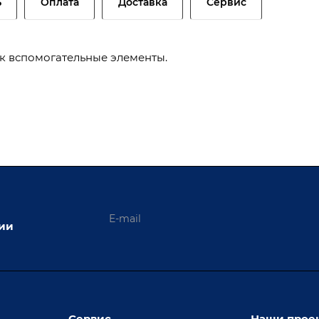
ь
Оплата
Доставка
Сервис
ак вспомогательные элементы.
ции
Сервис
Наши прое