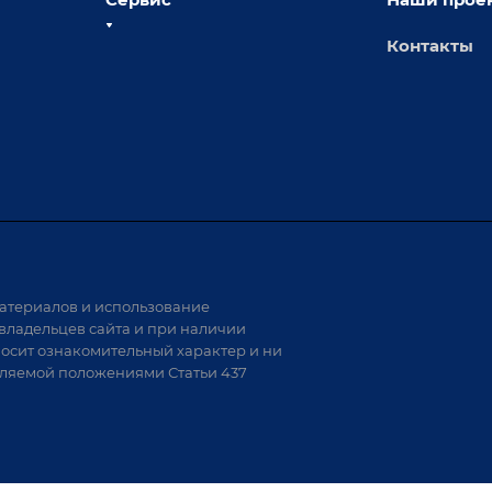
Контакты
толы
Сервисное обслуживание
х столов
Обучение
Доставка
а и
Лизинг
Демонстрация оборудования
иварки
Монтаж
Гарантия
Аудит производства на предмет
 решения
возможности автоматизации
атериалов и использование
аритных
владельцев сайта и при наличии
носит ознакомительный характер и ни
тели
еляемой положениями Статьи 437