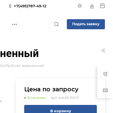
+7(495)787-49-12
Подать заявку
оненный
00x75x25 мм- вороненный
Цена по зап
р
осу
В наличии
Арт.
swk28-31007.
я.
В корзину