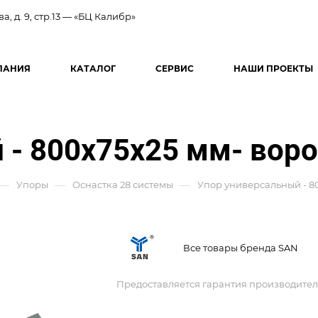
ва, д. 9, стр.13 — «БЦ Калибр»
ПАНИЯ
КАТАЛОГ
СЕРВИС
НАШИ ПРОЕКТЫ
 - 800x75x25 мм- вор
—
—
—
Упоры
Оснастка 28 системы
Упор универсальный - 8
Все товары бренда SAN
Предоставляется гарантия производител