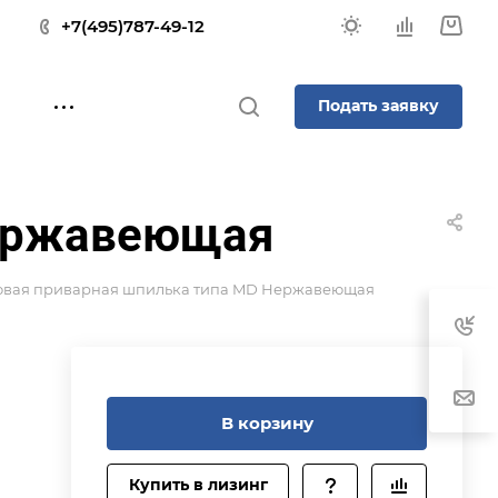
+7(495)787-49-12
Подать заявку
Нержавеющая
овая приварная шпилька типа MD Нержавеющая
В корзину
на
Купить в лизинг