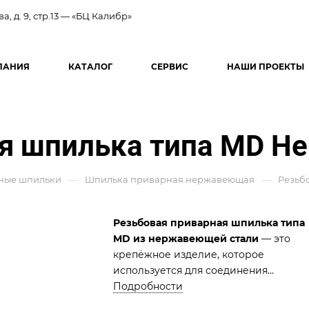
ва, д. 9, стр.13 — «БЦ Калибр»
ПАНИЯ
КАТАЛОГ
СЕРВИС
НАШИ ПРОЕКТЫ
ая шпилька типа MD 
—
—
ные шпильки
Шпилька приварная нержавеющая
Резьб
Резьбовая приварная шпилька типа
MD из нержавеющей стали
— это
крепёжное изделие, которое
используется для соединения
различных элементов конструкций. О
Подробности
имеет цилиндрическую форму с