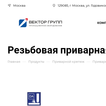
Москва
129085, г. Москва, ул. Годовико
КОМ
Резьбовая приварн
—
—
—
Главная
Продукты
Приварной крепеж
Привар