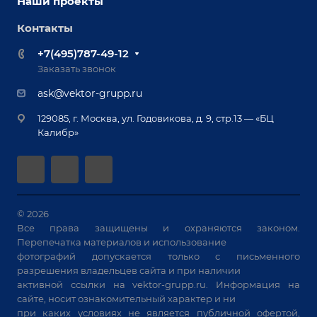
Наши проекты
Сервисное обслуживание
Отзывы
Роботизация
Обучение
Контакты
Выставки и мероприятия
Ручная лазерная сварка и очистка
Доставка
Вопрос ответ
+7(495)787-49-12
Оборудование для приварки крепежа
Лизинг
Реквизиты
Заказать звонок
Приварной крепеж
Демонстрация оборудования
Документы
ask@vektor-grupp.ru
Специализированные решения для сварки
Монтаж
Вакансии
крупногабаритных изделий
129085, г. Москва, ул. Годовикова, д. 9, стр.13 — «БЦ
Гарантия
Позиционеры и вращатели
Калибр»
Аудит производства на предмет возможности
Сварочные аппараты
автоматизации
Вакуумные траверсы
Зачистные станки
Машины контактной сварки
© 2026
Все права защищены и охраняются законом.
Универсальные зажимы
Перепечатка материалов и использование
Системы аспирации
фотографий допускается только с письменного
Станки лазерной резки
разрешения владельцев сайта и при наличии
активной ссылки на
vektor-grupp.ru
. Информация на
Решения для учебных заведений
сайте, носит ознакомительный характер и ни
при каких условиях не является публичной офертой,