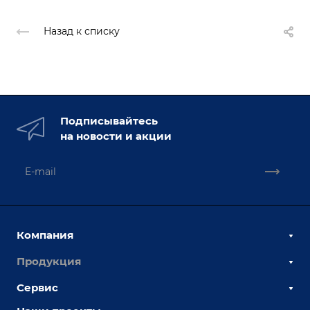
Назад к списку
Подписывайтесь
на новости и акции
Компания
Продукция
О компании
Наши сотрудники
Сервис
Сборочно-сварочные столы
Наши партнеры
Оснастка для сварочных столов