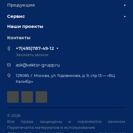
Продукция
О компании
Наши сотрудники
Сервис
Сборочно-сварочные столы
Наши партнеры
Оснастка для сварочных столов
Наши проекты
Сервисное обслуживание
Отзывы
Роботизация
Обучение
Контакты
Выставки и мероприятия
Ручная лазерная сварка и очистка
Доставка
Вопрос ответ
+7(495)787-49-12
Оборудование для приварки крепежа
Лизинг
Реквизиты
Заказать звонок
Приварной крепеж
Демонстрация оборудования
Документы
ask@vektor-grupp.ru
Специализированные решения для сварки
Монтаж
Вакансии
крупногабаритных изделий
129085, г. Москва, ул. Годовикова, д. 9, стр.13 — «БЦ
Гарантия
Позиционеры и вращатели
Калибр»
Аудит производства на предмет возможности
Сварочные аппараты
автоматизации
Вакуумные траверсы
Зачистные станки
Машины контактной сварки
© 2026
Все права защищены и охраняются законом.
Универсальные зажимы
Перепечатка материалов и использование
Системы аспирации