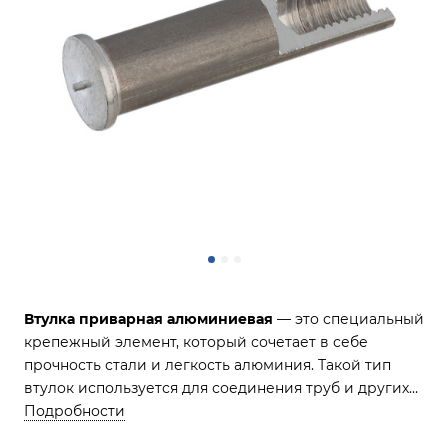
Втулка приварная алюминиевая
— это специальный
крепежный элемент, который сочетает в себе
прочность стали и легкость алюминия. Такой тип
втулок используется для соединения труб и других
конструктивных элементов в различных отраслях,
Подробности
включая промышленность, энергетику и