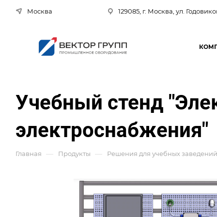
Москва
129085, г. Москва, ул. Годовико
КОМ
Учебный стенд "Эле
электроснабжения"
—
—
Главная
Продукты
Решения для учебных заведени