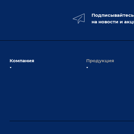
Подписывайтесь
на новости и ак
Компания
Продукция
О компании
Сборочно-сварочные с
Наши сотрудники
Оснастка для сварочны
Наши партнеры
Роботизация
Отзывы
Ручная лазерная сварк
очистка
Выставки и мероприятия
Оборудование для пр
Вопрос ответ
крепежа
Реквизиты
Приварной крепеж