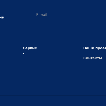
ции
Сервис
Наши прое
Контакты
толы
Сервисное обслуживание
х столов
Обучение
Доставка
а и
Лизинг
Демонстрация оборудования
иварки
Монтаж
Гарантия