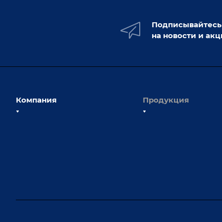
Подписывайтесь
на новости и ак
Компания
Продукция
О компании
Сборочно-сварочные с
Наши сотрудники
Оснастка для сварочны
Наши партнеры
Роботизация
Отзывы
Ручная лазерная сварк
очистка
Выставки и мероприятия
Оборудование для пр
Вопрос ответ
крепежа
Реквизиты
Приварной крепеж