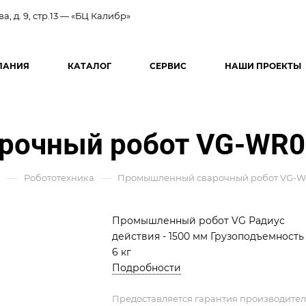
ва, д. 9, стр.13 — «БЦ Калибр»
ПАНИЯ
КАТАЛОГ
СЕРВИС
НАШИ ПРОЕКТЫ
очный робот VG-WR0
—
—
й
Робототехника
Промышленный сварочный робот VG-W
Промышленный робот VG Радиус
действия - 1500 мм Грузоподъемность -
6 кг
Подробности
Предоставляется гарантия производител