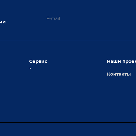
ции
Сервис
Наши прое
Контакты
толы
Сервисное обслуживание
х столов
Обучение
Доставка
а и
Лизинг
Демонстрация оборудования
иварки
Монтаж
Гарантия