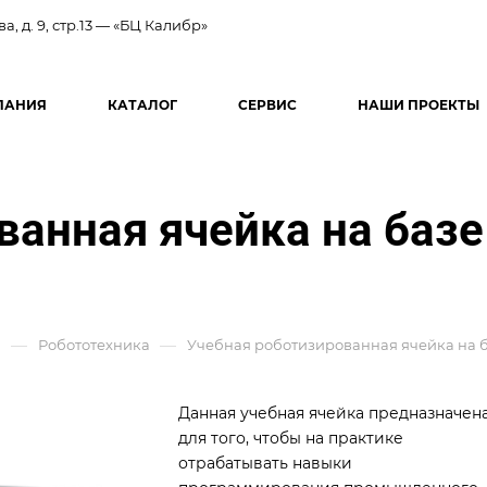
ва, д. 9, стр.13 — «БЦ Калибр»
ПАНИЯ
КАТАЛОГ
СЕРВИС
НАШИ ПРОЕКТЫ
ванная ячейка на ба
—
—
й
Робототехника
Учебная роботизированная ячейка на 
Данная учебная ячейка предназначен
для того, чтобы на практике
отрабатывать навыки