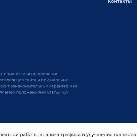
Контакты
толы
Сервисное обслуживание
х столов
Обучение
Доставка
а и
Лизинг
Демонстрация оборудования
иварки
Монтаж
Гарантия
Аудит производства на предмет
 решения
возможности автоматизации
атериалов и использование
аритных
владельцев сайта и при наличии
носит ознакомительный характер и ни
тели
еляемой положениями Статьи 437
варки
рректной работы, анализа трафика и улучшения пользова
ы