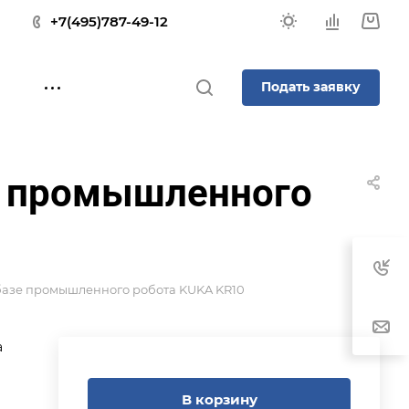
+7(495)787-49-12
Подать заявку
зе промышленного
базе промышленного робота KUKA KR10
а
В корзину