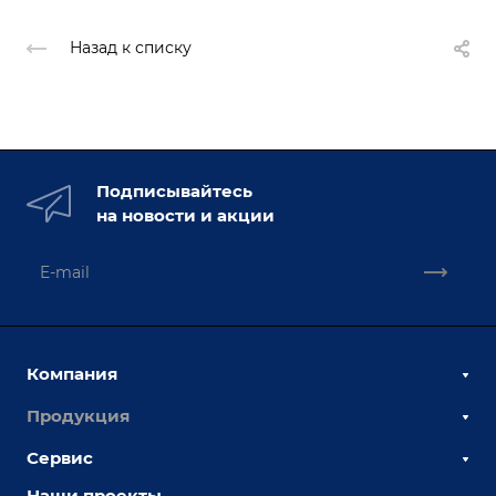
Назад к списку
Подписывайтесь
на новости и акции
Компания
Продукция
О компании
Наши сотрудники
Сервис
Сборочно-сварочные столы
Наши партнеры
Оснастка для сварочных столов
Наши проекты