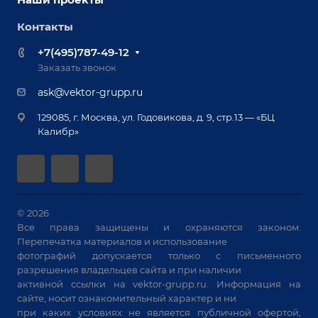
Сервисное обслуживание
Отзывы
Роботизация
Обучение
Контакты
Выставки и мероприятия
Ручная лазерная сварка и очистка
Доставка
Вопрос ответ
+7(495)787-49-12
Оборудование для приварки крепежа
Лизинг
Реквизиты
Заказать звонок
Приварной крепеж
Демонстрация оборудования
Документы
ask@vektor-grupp.ru
Специализированные решения для сварки
Монтаж
Вакансии
крупногабаритных изделий
129085, г. Москва, ул. Годовикова, д. 9, стр.13 — «БЦ
Гарантия
Позиционеры и вращатели
Калибр»
Аудит производства на предмет возможности
Сварочные аппараты
автоматизации
Вакуумные траверсы
Зачистные станки
Машины контактной сварки
© 2026
Все права защищены и охраняются законом.
Универсальные зажимы
Перепечатка материалов и использование
Системы аспирации
фотографий допускается только с письменного
Станки лазерной резки
разрешения владельцев сайта и при наличии
активной ссылки на
vektor-grupp.ru
. Информация на
Решения для учебных заведений
сайте, носит ознакомительный характер и ни
при каких условиях не является публичной офертой,