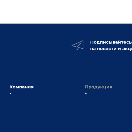
Подписывайтесь
на новости и ак
Компания
Продукция
О компании
Сборочно-сварочные с
Наши сотрудники
Оснастка для сварочны
Наши партнеры
Роботизация
Отзывы
Ручная лазерная сварк