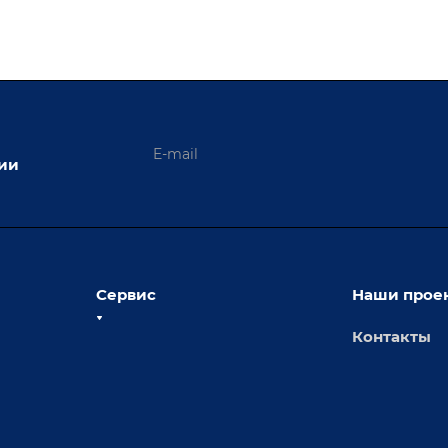
ции
Сервис
Наши прое
Контакты
толы
Сервисное обслуживание
х столов
Обучение
Доставка
а и
Лизинг