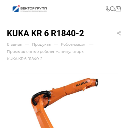
KUKA KR 6 R1840-2
—
—
—
Главная
Продукты
Роботизация
—
Промышленные роботы-манипуляторы
KUKA KR 6 R1840-2