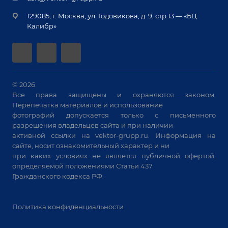
Монтаж
Вакансии
крупногабаритных изделий
129085, г. Москва, ул. Годовикова, д. 9, стр.13 — «БЦ
Гарантия
Позиционеры и вращатели
Калибр»
Аудит производства на предмет возможности
Сварочные аппараты
автоматизации
Вакуумные траверсы
Зачистные станки
Машины контактной сварки
© 2026
Все права защищены и охраняются законом.
Универсальные зажимы
Перепечатка материалов и использование
Системы аспирации
фотографий допускается только с письменного
Станки лазерной резки
разрешения владельцев сайта и при наличии
активной ссылки на
vektor-grupp.ru
. Информация на
Решения для учебных заведений
сайте, носит ознакомительный характер и ни
при каких условиях не является публичной офертой,
определяемой положениями Статьи 437
Гражданского кодекса РФ.
Политика конфиденциальности