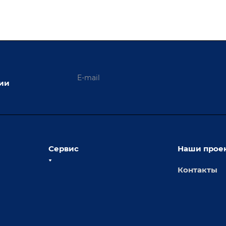
ции
Сервис
Наши прое
Контакты
толы
Сервисное обслуживание
х столов
Обучение
Доставка
а и
Лизинг