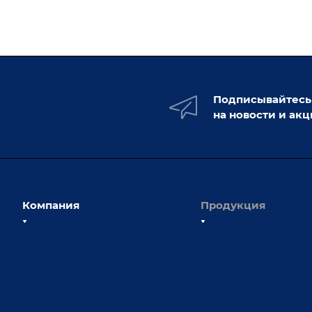
Подписывайтесь
на новости и ак
Компания
Продукция
О компании
Сборочно-сварочные с
Наши сотрудники
Оснастка для сварочны
Наши партнеры
Роботизация
Отзывы
Ручная лазерная сварк