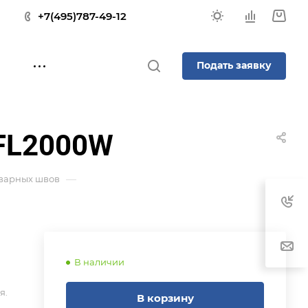
+7(495)787-49-12
Подать заявку
-FL2000W
—
 сварных швов
В наличии
я.
В корзину