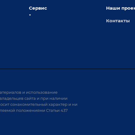
Сервис
Наши прое
Контакты
толы
Сервисное обслуживание
х столов
Обучение
Доставка
а и
Лизинг
Демонстрация оборудования
иварки
Монтаж
Гарантия
Аудит производства на предмет
 решения
возможности автоматизации
атериалов и использование
аритных
владельцев сайта и при наличии
носит ознакомительный характер и ни
тели
еляемой положениями Статьи 437