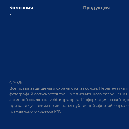
Компания
Продукция
О компании
Сборочно-сварочные с
Наши сотрудники
Оснастка для сварочны
Наши партнеры
Роботизация
Отзывы
Ручная лазерная сварк
очистка
Выставки и мероприятия
Оборудование для пр
Вопрос ответ
крепежа
Реквизиты
Приварной крепеж
Документы
© 2026
Специализированные
Все права защищены и охраняются законом. Перепечатка м
Вакансии
для сварки крупногаб
фотографий допускается только с письменного разрешения 
изделий
активной ссылки на
vektor-grupp.ru
. Информация на сайте, 
Позиционеры и враща
при каких условиях не является публичной офертой, опред
Гражданского кодекса РФ.
Сварочные аппараты
Вакуумные траверсы
Зачистные станки