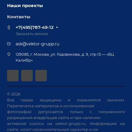
Наши партнеры
Оснастка для сварочных столов
Наши проекты
Сервисное обслуживание
Отзывы
Роботизация
Обучение
Контакты
Выставки и мероприятия
Ручная лазерная сварка и очистка
Доставка
Вопрос ответ
+7(495)787-49-12
Оборудование для приварки крепежа
Лизинг
Реквизиты
Заказать звонок
Приварной крепеж
Демонстрация оборудования
Документы
ask@vektor-grupp.ru
Специализированные решения для сварки
Монтаж
Вакансии
крупногабаритных изделий
129085, г. Москва, ул. Годовикова, д. 9, стр.13 — «БЦ
Гарантия
Позиционеры и вращатели
Калибр»
Аудит производства на предмет возможности
Сварочные аппараты
автоматизации
Вакуумные траверсы
Зачистные станки
Машины контактной сварки
© 2026
Все права защищены и охраняются законом.
Универсальные зажимы
Перепечатка материалов и использование
Системы аспирации
фотографий допускается только с письменного
Станки лазерной резки
разрешения владельцев сайта и при наличии
активной ссылки на
vektor-grupp.ru
. Информация на
Решения для учебных заведений
сайте, носит ознакомительный характер и ни