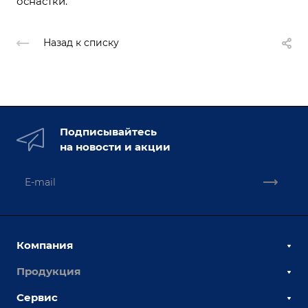
оснастки.
Назад к списку
Подписывайтесь
на новости и акции
Компания
Продукция
О компании
Наши сотрудники
Сервис
Сборочно-сварочные столы