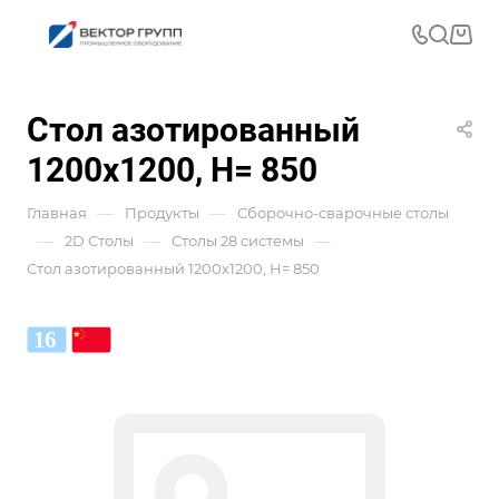
Стол азотированный
1200x1200, Н= 850
—
—
Главная
Продукты
Сборочно-сварочные столы
—
—
—
2D Столы
Столы 28 системы
Стол азотированный 1200x1200, Н= 850