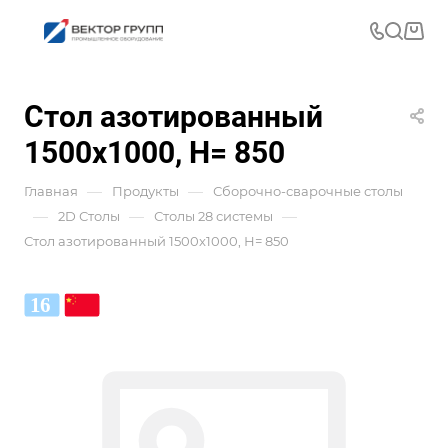
Стол азотированный
1500x1000, Н= 850
—
—
Главная
Продукты
Сборочно-сварочные столы
—
—
—
2D Столы
Столы 28 системы
Стол азотированный 1500x1000, Н= 850