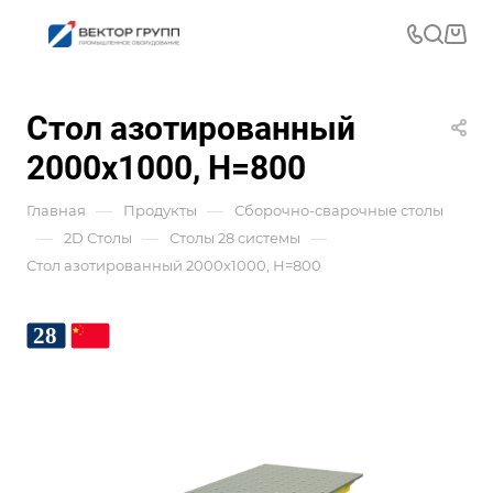
Стол азотированный
2000x1000, Н=800
—
—
Главная
Продукты
Сборочно-сварочные столы
—
—
—
2D Столы
Столы 28 системы
Стол азотированный 2000x1000, Н=800