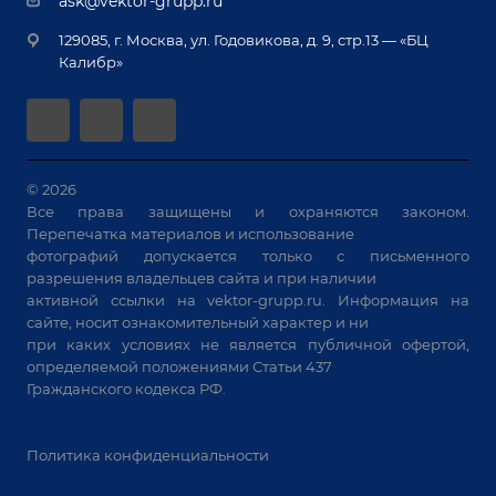
ask@vektor-grupp.ru
Специализированные решения для сварки
Монтаж
Вакансии
крупногабаритных изделий
129085, г. Москва, ул. Годовикова, д. 9, стр.13 — «БЦ
Гарантия
Позиционеры и вращатели
Калибр»
Аудит производства на предмет возможности
Сварочные аппараты
автоматизации
Вакуумные траверсы
Зачистные станки
Машины контактной сварки
© 2026
Все права защищены и охраняются законом.
Универсальные зажимы
Перепечатка материалов и использование
Системы аспирации
фотографий допускается только с письменного
Станки лазерной резки
разрешения владельцев сайта и при наличии
активной ссылки на
vektor-grupp.ru
. Информация на
Решения для учебных заведений
сайте, носит ознакомительный характер и ни
при каких условиях не является публичной офертой,
определяемой положениями Статьи 437
Гражданского кодекса РФ.
Политика конфиденциальности