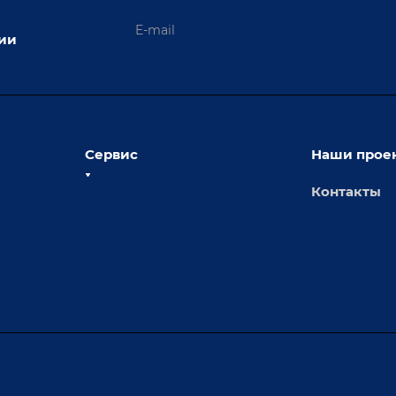
ции
Сервис
Наши прое
Контакты
толы
Сервисное обслуживание
х столов
Обучение
Доставка
а и
Лизинг
Демонстрация оборудования
иварки
Монтаж
Гарантия
Аудит производства на предмет
 решения