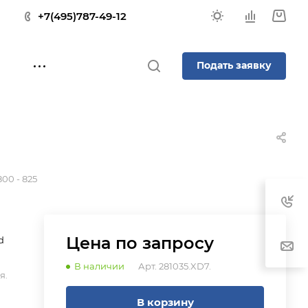
+7(495)787-49-12
Подать заявку
800 - 825
Цена по зап
р
осу
d
В наличии
Арт.
281035.XD7.
я.
В корзину