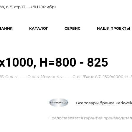
ва, д. 9, стр.13 — «БЦ Калибр»
ПАНИЯ
КАТАЛОГ
СЕРВИС
НАШИ ПРОЕКТЫ
0x1000, Н=800 - 825
—
—
2D Столы
Столы 28 системы
Стол "Basic 8.7" 1500x1000, Н=
Все товары бренда Parkwel
Предоставляется гарантия производител