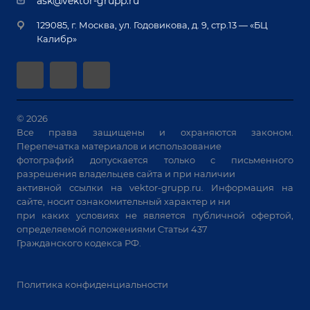
ask@vektor-grupp.ru
Специализированные решения для сварки
Монтаж
Вакансии
крупногабаритных изделий
129085, г. Москва, ул. Годовикова, д. 9, стр.13 — «БЦ
Гарантия
Позиционеры и вращатели
Калибр»
Аудит производства на предмет возможности
Сварочные аппараты
автоматизации
Вакуумные траверсы
Зачистные станки
Машины контактной сварки
© 2026
Все права защищены и охраняются законом.
Универсальные зажимы
Перепечатка материалов и использование
Системы аспирации
фотографий допускается только с письменного
Станки лазерной резки
разрешения владельцев сайта и при наличии
активной ссылки на
vektor-grupp.ru
. Информация на
Решения для учебных заведений
сайте, носит ознакомительный характер и ни
при каких условиях не является публичной офертой,
определяемой положениями Статьи 437
Гражданского кодекса РФ.
Политика конфиденциальности