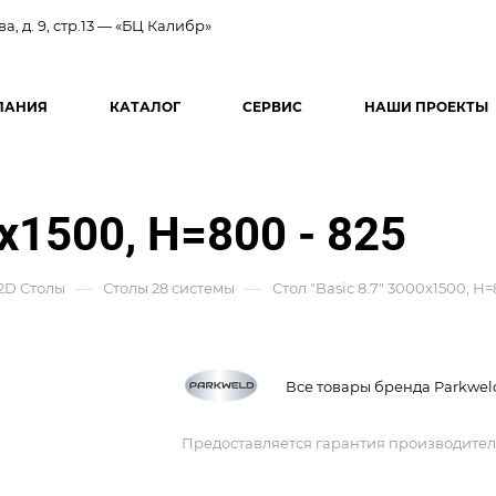
ва, д. 9, стр.13 — «БЦ Калибр»
ПАНИЯ
КАТАЛОГ
СЕРВИС
НАШИ ПРОЕКТЫ
0x1500, Н=800 - 825
—
—
2D Столы
Столы 28 системы
Стол "Basic 8.7" 3000x1500, Н=
Все товары бренда Parkwel
Предоставляется гарантия производител