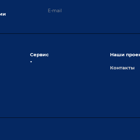
ции
Сервис
Наши прое
Контакты
толы
Сервисное обслуживание
х столов
Обучение
Доставка
а и
Лизинг
Демонстрация оборудования
иварки
Монтаж
Гарантия
Аудит производства на предмет
 решения