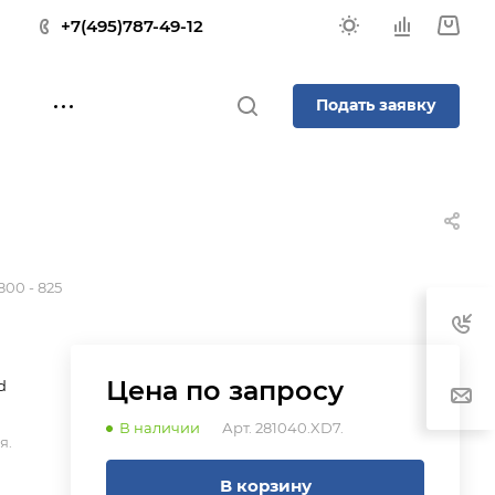
+7(495)787-49-12
Подать заявку
800 - 825
Цена по зап
р
осу
d
В наличии
Арт.
281040.XD7.
я.
В корзину