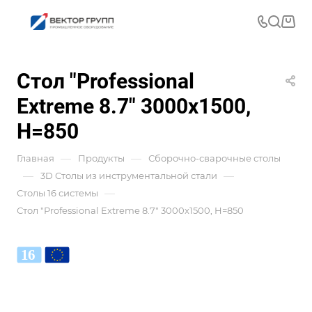
Стол "Professional
Extreme 8.7" 3000x1500,
H=850
—
—
Главная
Продукты
Сборочно-сварочные столы
—
—
3D Столы из инструментальной стали
—
Столы 16 системы
Стол "Professional Extreme 8.7" 3000x1500, H=850