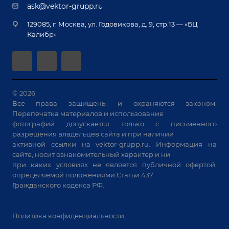
Документы
ask@vektor-grupp.ru
Специализированные решения для сварки
Монтаж
Вакансии
крупногабаритных изделий
129085, г. Москва, ул. Годовикова, д. 9, стр.13 — «БЦ
Гарантия
Позиционеры и вращатели
Калибр»
Аудит производства на предмет возможности
Сварочные аппараты
автоматизации
Вакуумные траверсы
Зачистные станки
Машины контактной сварки
© 2026
Все права защищены и охраняются законом.
Универсальные зажимы
Перепечатка материалов и использование
Системы аспирации
фотографий допускается только с письменного
Станки лазерной резки
разрешения владельцев сайта и при наличии
активной ссылки на
vektor-grupp.ru
. Информация на
Решения для учебных заведений
сайте, носит ознакомительный характер и ни
при каких условиях не является публичной офертой,
определяемой положениями Статьи 437
Гражданского кодекса РФ.
Политика конфиденциальности