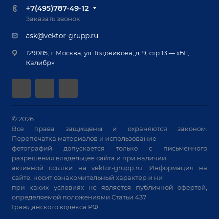
Доставка
Вопрос ответ
+7(495)787-49-12
Оборудование для приварки крепежа
Лизинг
Реквизиты
Заказать звонок
Приварной крепеж
Демонстрация оборудования
Документы
ask@vektor-grupp.ru
Специализированные решения для сварки
Монтаж
Вакансии
крупногабаритных изделий
129085, г. Москва, ул. Годовикова, д. 9, стр.13 — «БЦ
Гарантия
Позиционеры и вращатели
Калибр»
Аудит производства на предмет возможности
Сварочные аппараты
автоматизации
Вакуумные траверсы
Зачистные станки
Машины контактной сварки
© 2026
Все права защищены и охраняются законом.
Универсальные зажимы
Перепечатка материалов и использование
Системы аспирации
фотографий допускается только с письменного
Станки лазерной резки
разрешения владельцев сайта и при наличии
активной ссылки на
vektor-grupp.ru
. Информация на
Решения для учебных заведений
сайте, носит ознакомительный характер и ни
при каких условиях не является публичной офертой,
определяемой положениями Статьи 437
Гражданского кодекса РФ.