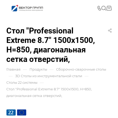
Стол "Professional
Extreme 8.7" 1500x1500,
H=850, диагональная
сетка отверстий,
—
—
Главная
Продукты
Сборочно-сварочные столы
—
—
3D Столы из инструментальной стали
—
Столы 22 системы
Стол "Professional Extreme 8.7" 1500x1500, H=850,
диагональная сетка отверстий,